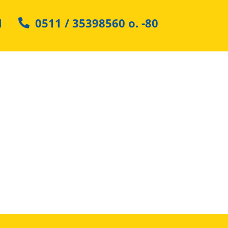
N
0511 / 35398560
o.
-80