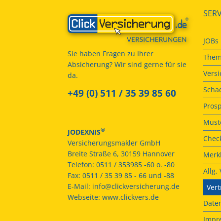
SERV
JOBs
Sie haben Fragen zu Ihrer
Them
Absicherung? Wir sind gerne für sie
Vers
da.
Scha
+49 (0) 511 / 35 39 85 60
Prosp
Muste
®
JODEXNIS
Check
Versicherungsmakler GmbH
Breite Straße 6, 30159 Hannover
Merkb
Telefon:
0511 / 353985 -60 o. -80
Allg
Fax:
0511 / 35 39 85 - 66 und -88
E-Mail:
info@clickversicherung.de
Vert
Webseite:
www.clickvers.de
Date
Impr