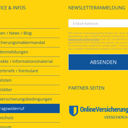
ICE & INFOS
NEWSLETTERANMELDUNG
en / News / Blog
Mit deiner Anmeldung bestätigst du, dass 
Newsletter per E-Mail erhalten möchtest. 
Datenschutzhinweise
hast du zur Kenntni
icherungsmaklermandat
genommen und akzeptierst diese. Du kanns
Einverständnis jederzeit widerrufen. Hierzu
du in jedem Newsletter einen Link zum Ab
denmeldungen
ekte / Informationsmaterial
rbriefe / Formulare
listen
PARTNER-SEITEN
lätter
. Versicherungsbedingungen
ragswiderruf
nschutz
essum