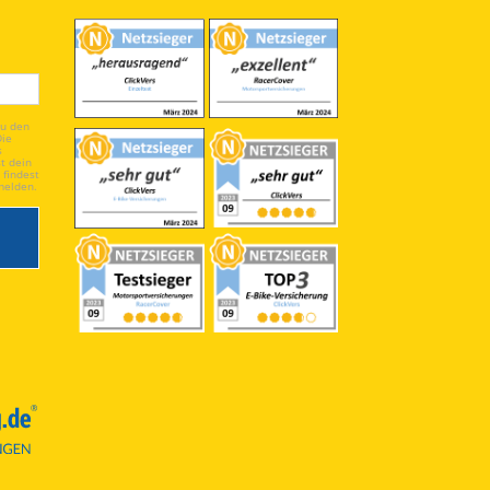
du den
Die
s
t dein
 findest
melden.