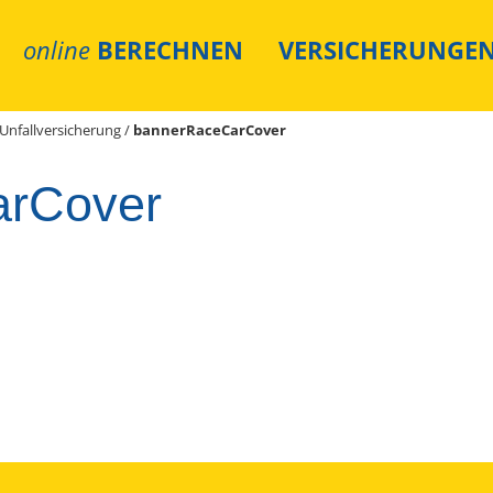
online
BERECHNEN
VERSICHERUNGE
Unfallversicherung
/
bannerRaceCarCover
arCover