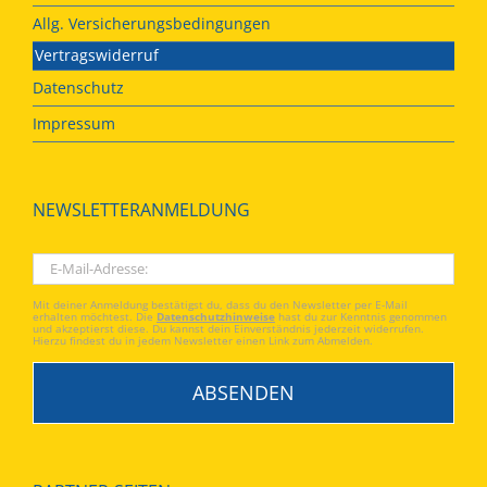
Allg. Versicherungsbedingungen
Vertragswiderruf
Datenschutz
Impressum
NEWSLETTERANMELDUNG
Mit deiner Anmeldung bestätigst du, dass du den Newsletter per E-Mail
erhalten möchtest. Die
Datenschutzhinweise
hast du zur Kenntnis genommen
und akzeptierst diese. Du kannst dein Einverständnis jederzeit widerrufen.
Hierzu findest du in jedem Newsletter einen Link zum Abmelden.