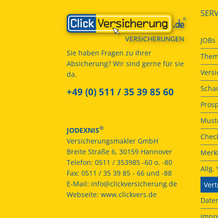
SERV
JOBs
Sie haben Fragen zu Ihrer
Them
Absicherung? Wir sind gerne für sie
Vers
da.
Scha
+49 (0) 511 / 35 39 85 60
Prosp
Muste
®
JODEXNIS
Check
Versicherungsmakler GmbH
Breite Straße 6, 30159 Hannover
Merkb
Telefon:
0511 / 353985 -60 o. -80
Allg
Fax:
0511 / 35 39 85 - 66 und -88
E-Mail:
info@clickversicherung.de
Vert
Webseite:
www.clickvers.de
Date
Impr