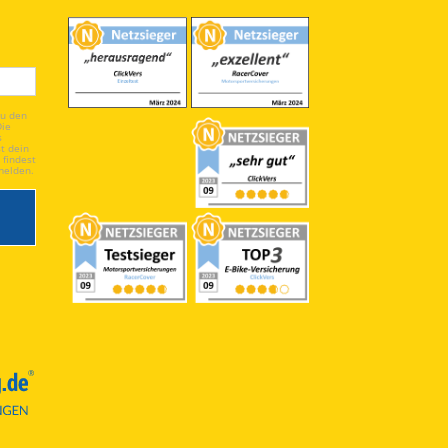
du den
Die
s
t dein
 findest
melden.