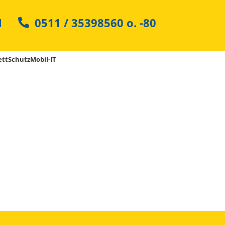
N
0511 / 35398560
o.
-80
ttSchutzMobil-IT