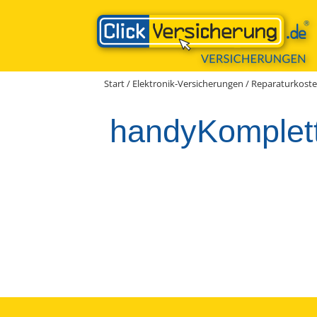
Zum
Inhalt
springen
Start
/
Elektronik-Versicherungen
/
Reparaturkosten
handyKomplett