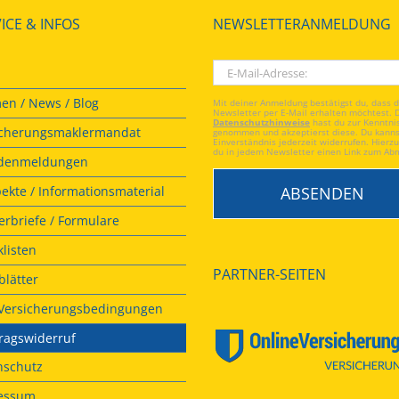
ICE & INFOS
NEWSLETTERANMELDUNG
en / News / Blog
Mit deiner Anmeldung bestätigst du, dass 
Newsletter per E-Mail erhalten möchtest. 
Datenschutzhinweise
hast du zur Kenntni
icherungsmaklermandat
genommen und akzeptierst diese. Du kanns
Einverständnis jederzeit widerrufen. Hierzu
du in jedem Newsletter einen Link zum Ab
denmeldungen
ekte / Informationsmaterial
rbriefe / Formulare
listen
PARTNER-SEITEN
lätter
. Versicherungsbedingungen
ragswiderruf
nschutz
essum