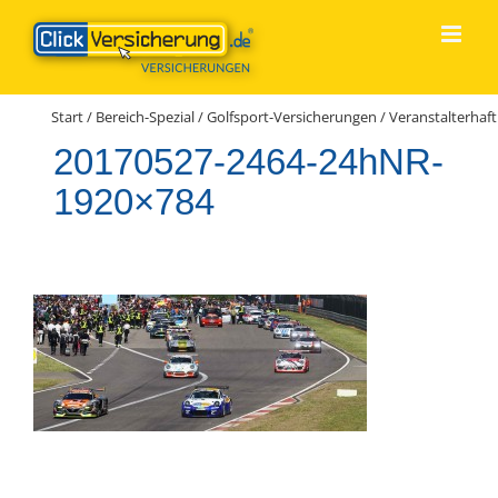
Zum
Inhalt
springen
Start
/
Bereich-Spezial
/
Golfsport-Versicherungen
/
Veranstalterhaft
20170527-2464-24hNR-
1920×784