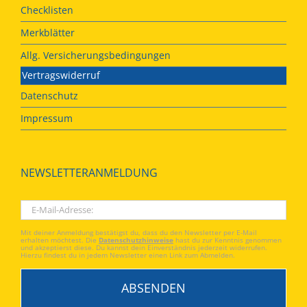
Checklisten
Merkblätter
Allg. Versicherungsbedingungen
Vertragswiderruf
Datenschutz
Impressum
NEWSLETTERANMELDUNG
Mit deiner Anmeldung bestätigst du, dass du den Newsletter per E-Mail
erhalten möchtest. Die
Datenschutzhinweise
hast du zur Kenntnis genommen
und akzeptierst diese. Du kannst dein Einverständnis jederzeit widerrufen.
Hierzu findest du in jedem Newsletter einen Link zum Abmelden.