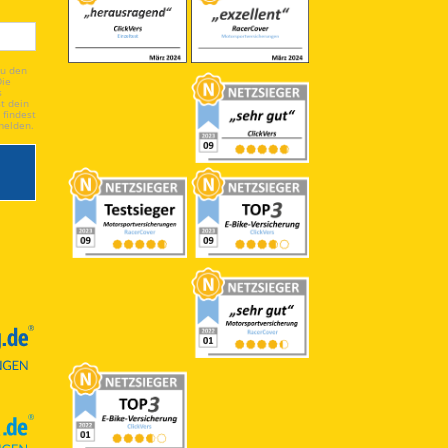
du den
Die
s
t dein
 findest
melden.