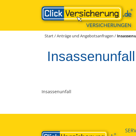
Zum
Inhalt
springen
Start
/
Anträge und Angebotsanfragen
/
Insassenu
Insassenunfall
Insassenunfall
SERV