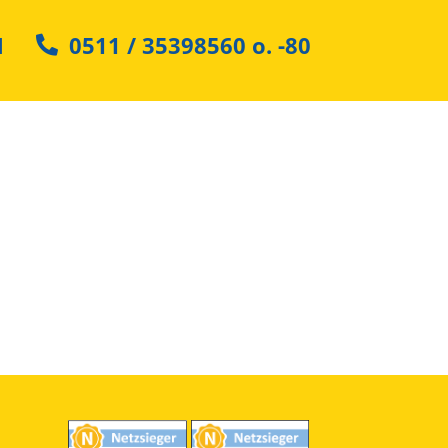
N
0511 / 35398560
o.
-80