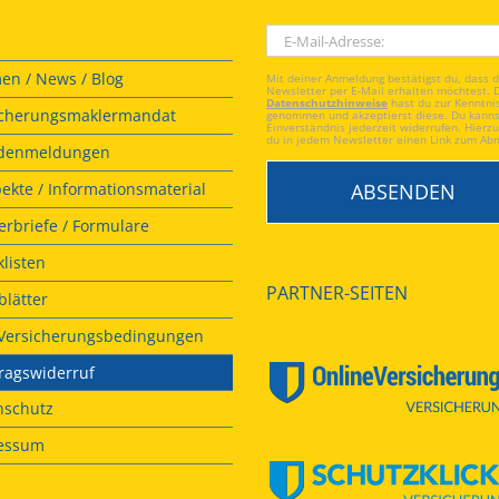
en / News / Blog
Mit deiner Anmeldung bestätigst du, dass 
Newsletter per E-Mail erhalten möchtest. 
Datenschutzhinweise
hast du zur Kenntni
icherungsmaklermandat
genommen und akzeptierst diese. Du kanns
Einverständnis jederzeit widerrufen. Hierzu
du in jedem Newsletter einen Link zum Ab
denmeldungen
ekte / Informationsmaterial
rbriefe / Formulare
listen
PARTNER-SEITEN
lätter
. Versicherungsbedingungen
ragswiderruf
nschutz
essum