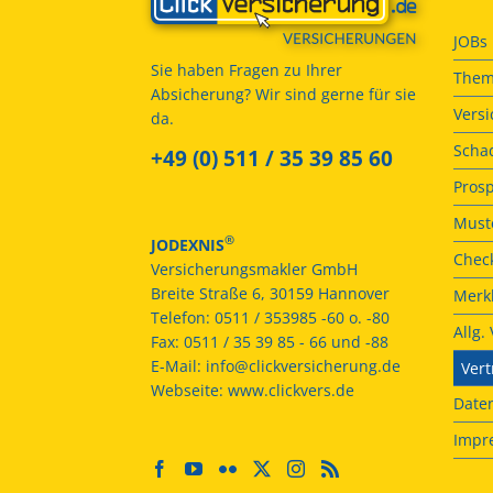
JOBs
Sie haben Fragen zu Ihrer
Them
Absicherung? Wir sind gerne für sie
Vers
da.
Scha
+49 (0) 511 / 35 39 85 60
Prosp
Muste
®
JODEXNIS
Check
Versicherungsmakler GmbH
Breite Straße 6, 30159 Hannover
Merkb
Telefon:
0511 / 353985 -60 o. -80
Allg
Fax:
0511 / 35 39 85 - 66 und -88
E-Mail:
info@clickversicherung.de
Vert
Webseite:
www.clickvers.de
Date
Impr