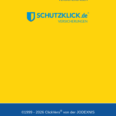
®
©1999 -
2026 ClickVers
von der JODEXNIS