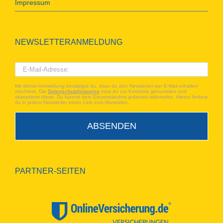
Impressum
NEWSLETTERANMELDUNG
Mit deiner Anmeldung bestätigst du, dass du den Newsletter per E-Mail erhalten
möchtest. Die
Datenschutzhinweise
hast du zur Kenntnis genommen und
akzeptierst diese. Du kannst dein Einverständnis jederzeit widerrufen. Hierzu findest
du in jedem Newsletter einen Link zum Abmelden.
PARTNER-SEITEN