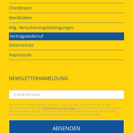
Checklisten
Merkblätter
Allg. Versicherungsbedingungen
Vertragswiderruf
Datenschutz
Impressum
NEWSLETTERANMELDUNG
Mit deiner Anmeldung bestätigst du, dass du den Newsletter per E-Mail
erhalten möchtest. Die
Datenschutzhinweise
hast du zur Kenntnis genommen
und akzeptierst diese. Du kannst dein Einverständnis jederzeit widerrufen.
Hierzu findest du in jedem Newsletter einen Link zum Abmelden.