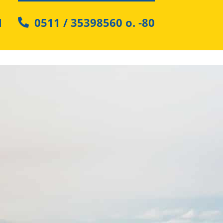
N
0511 / 35398560
o.
-80