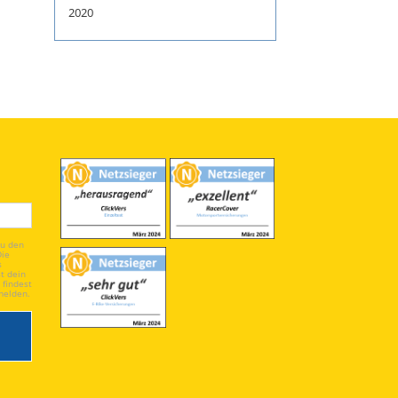
2020
du den
Die
s
t dein
 findest
melden.