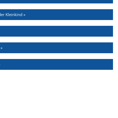
er Kleinkind »
 »
»