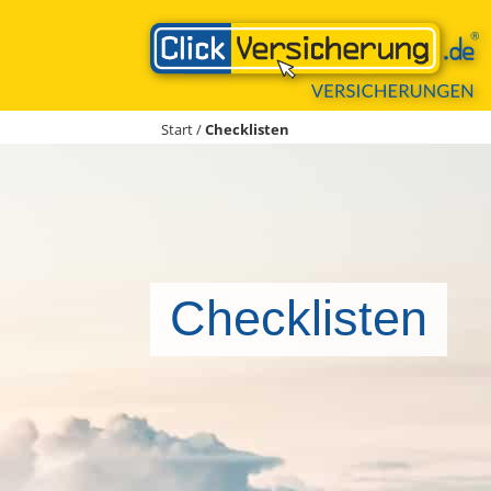
Zum
Inhalt
springen
Start
/
Checklisten
Checklisten