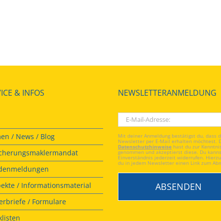
ICE & INFOS
NEWSLETTERANMELDUNG
en / News / Blog
Mit deiner Anmeldung bestätigst du, dass 
Newsletter per E-Mail erhalten möchtest. 
Datenschutzhinweise
hast du zur Kenntni
icherungsmaklermandat
genommen und akzeptierst diese. Du kanns
Einverständnis jederzeit widerrufen. Hierzu
du in jedem Newsletter einen Link zum Ab
denmeldungen
ekte / Informationsmaterial
rbriefe / Formulare
listen