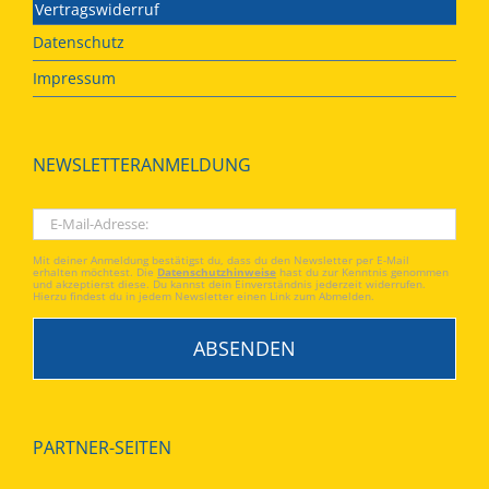
Vertragswiderruf
Datenschutz
Impressum
NEWSLETTERANMELDUNG
Mit deiner Anmeldung bestätigst du, dass du den Newsletter per E-Mail
erhalten möchtest. Die
Datenschutzhinweise
hast du zur Kenntnis genommen
und akzeptierst diese. Du kannst dein Einverständnis jederzeit widerrufen.
Hierzu findest du in jedem Newsletter einen Link zum Abmelden.
PARTNER-SEITEN