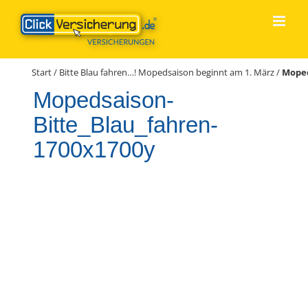
Zum
Inhalt
springen
Start
/
Bitte Blau fahren…! Mopedsaison beginnt am 1. März
/
Moped
Mopedsaison-
Bitte_Blau_fahren-
1700x1700y