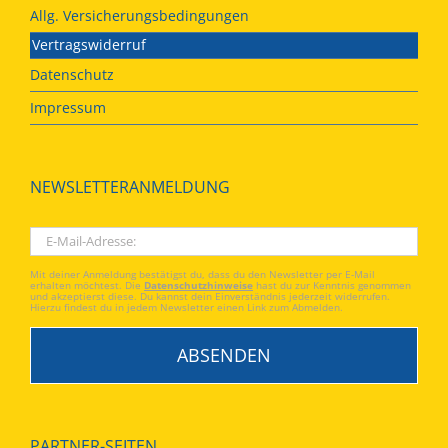
Allg. Versicherungsbedingungen
Vertragswiderruf
Datenschutz
Impressum
NEWSLETTERANMELDUNG
Mit deiner Anmeldung bestätigst du, dass du den Newsletter per E-Mail
erhalten möchtest. Die
Datenschutzhinweise
hast du zur Kenntnis genommen
und akzeptierst diese. Du kannst dein Einverständnis jederzeit widerrufen.
Hierzu findest du in jedem Newsletter einen Link zum Abmelden.
PARTNER-SEITEN