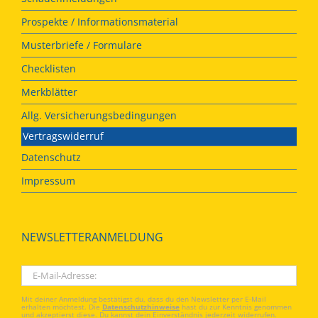
Prospekte / Informationsmaterial
Musterbriefe / Formulare
Checklisten
Merkblätter
Allg. Versicherungsbedingungen
Vertragswiderruf
Datenschutz
Impressum
NEWSLETTERANMELDUNG
Mit deiner Anmeldung bestätigst du, dass du den Newsletter per E-Mail
erhalten möchtest. Die
Datenschutzhinweise
hast du zur Kenntnis genommen
und akzeptierst diese. Du kannst dein Einverständnis jederzeit widerrufen.