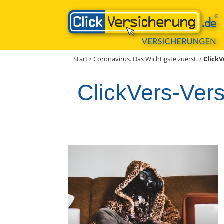
Zum
Inhalt
springen
Start
/
Coronavirus. Das Wichtigste zuerst.
/
ClickV
ClickVers-Ver