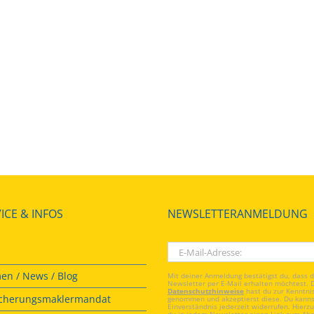
ICE & INFOS
NEWSLETTERANMELDUNG
en / News / Blog
Mit deiner Anmeldung bestätigst du, dass 
Newsletter per E-Mail erhalten möchtest. 
Datenschutzhinweise
hast du zur Kenntni
icherungsmaklermandat
genommen und akzeptierst diese. Du kanns
Einverständnis jederzeit widerrufen. Hierzu