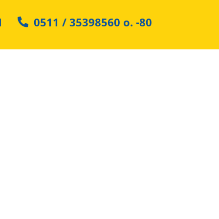
N
0511 / 35398560
o.
-80