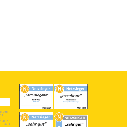
du den
Die
s
t dein
 findest