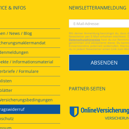
ICE & INFOS
NEWSLETTERANMELDUNG
en / News / Blog
Mit deiner Anmeldung bestätigst du, dass 
Newsletter per E-Mail erhalten möchtest. 
Datenschutzhinweise
hast du zur Kenntni
icherungsmaklermandat
genommen und akzeptierst diese. Du kanns
Einverständnis jederzeit widerrufen. Hierzu
du in jedem Newsletter einen Link zum Ab
denmeldungen
ekte / Informationsmaterial
rbriefe / Formulare
listen
PARTNER-SEITEN
lätter
. Versicherungsbedingungen
ragswiderruf
nschutz
essum