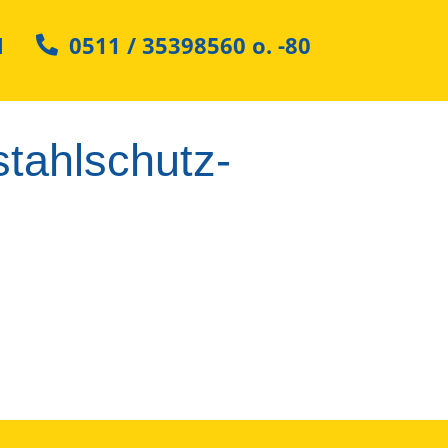
N
0511 / 35398560
o.
-80
tahlschutz-