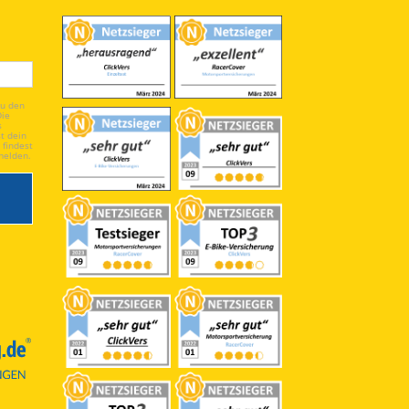
du den
Die
s
t dein
 findest
melden.