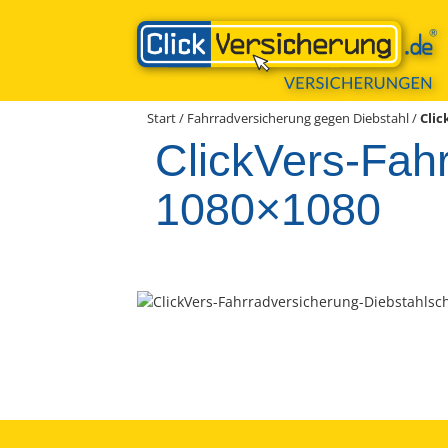
Zum
Inhalt
springen
Start
/
Fahrradversicherung gegen Diebstahl
/
Clic
ClickVers-Fah
1080×1080