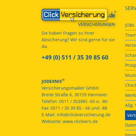
SERV
JOBs
Sie haben Fragen zu Ihrer
Them
Absicherung? Wir sind gerne für sie
Vers
da.
Scha
+49 (0) 511 / 35 39 85 60
Prosp
Muste
®
JODEXNIS
Check
Versicherungsmakler GmbH
Breite Straße 6, 30159 Hannover
Merkb
Telefon:
0511 / 353985 -60 o. -80
Allg
Fax:
0511 / 35 39 85 - 66 und -88
E-Mail:
info@clickversicherung.de
Vert
Webseite:
www.clickvers.de
Date
Impr