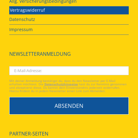
Allg. Versicherungsbedingungen
Vertragswiderruf
Datenschutz
Impressum
NEWSLETTERANMELDUNG
Mit deiner Anmeldung bestätigst du, dass du den Newsletter per E-Mail
erhalten möchtest. Die
Datenschutzhinweise
hast du zur Kenntnis genommen
und akzeptierst diese. Du kannst dein Einverständnis jederzeit widerrufen.
Hierzu findest du in jedem Newsletter einen Link zum Abmelden.
PARTNER-SEITEN