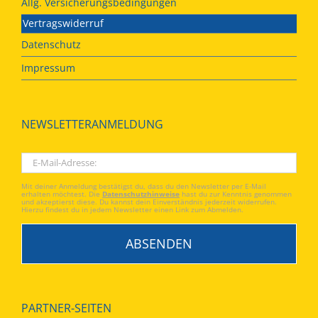
Allg. Versicherungsbedingungen
Vertragswiderruf
Datenschutz
Impressum
NEWSLETTERANMELDUNG
Mit deiner Anmeldung bestätigst du, dass du den Newsletter per E-Mail
erhalten möchtest. Die
Datenschutzhinweise
hast du zur Kenntnis genommen
und akzeptierst diese. Du kannst dein Einverständnis jederzeit widerrufen.
Hierzu findest du in jedem Newsletter einen Link zum Abmelden.
PARTNER-SEITEN