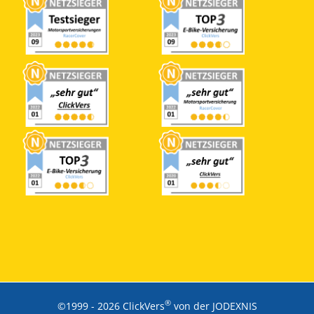
®
©1999 -
2026 ClickVers
von der JODEXNIS