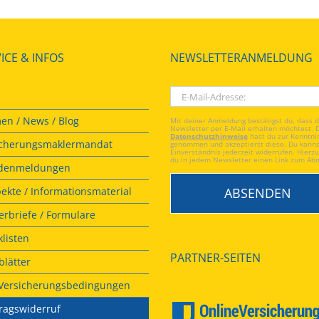
ICE & INFOS
NEWSLETTERANMELDUNG
en / News / Blog
Mit deiner Anmeldung bestätigst du, dass 
Newsletter per E-Mail erhalten möchtest. 
Datenschutzhinweise
hast du zur Kenntni
icherungsmaklermandat
genommen und akzeptierst diese. Du kanns
Einverständnis jederzeit widerrufen. Hierzu
du in jedem Newsletter einen Link zum Ab
denmeldungen
ekte / Informationsmaterial
rbriefe / Formulare
listen
PARTNER-SEITEN
lätter
. Versicherungsbedingungen
ragswiderruf