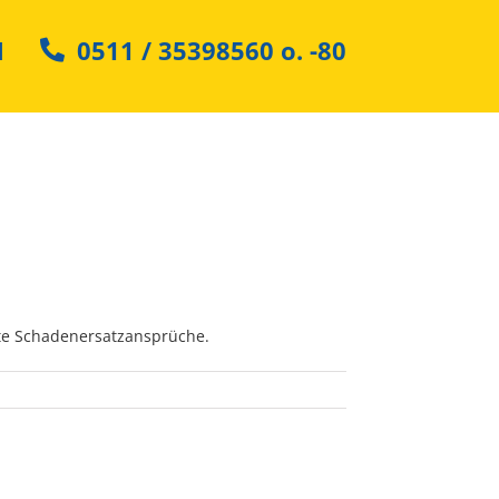
N
0511 / 35398560
o.
-80
mte Schadenersatzansprüche.