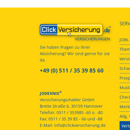
SERV
JOBs
Sie haben Fragen zu Ihrer
Them
Absicherung? Wir sind gerne für sie
Vers
da.
Scha
+49 (0) 511 / 35 39 85 60
Prosp
Muste
®
JODEXNIS
Check
Versicherungsmakler GmbH
Breite Straße 6, 30159 Hannover
Merkb
Telefon:
0511 / 353985 -60 o. -80
Allg
Fax:
0511 / 35 39 85 - 66 und -88
E-Mail:
info@clickversicherung.de
Vert