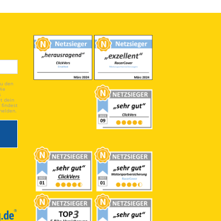
du den
Die
s
t dein
 findest
melden.