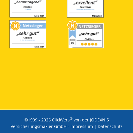
®
©1999 -
2026 ClickVers
von der JODEXNIS
Versicherungsmakler GmbH -
Impressum
|
Datenschutz