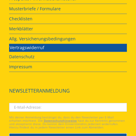
Musterbriefe / Formulare
Checklisten
Merkblätter
Allg. Versicherungsbedingungen
Vertragswiderruf
Datenschutz
Impressum
NEWSLETTERANMELDUNG
Mit deiner Anmeldung bestätigst du, dass du den Newsletter per E-Mail
erhalten möchtest. Die
Datenschutzhinweise
hast du zur Kenntnis genommen
und akzeptierst diese. Du kannst dein Einverständnis jederzeit widerrufen.
Hierzu findest du in jedem Newsletter einen Link zum Abmelden.