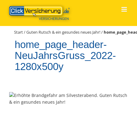
Zum
Inhalt
springen
Start
/
Guten Rutsch & ein gesundes neues Jahr!
/
home_page_head
home_page_header-
NeuJahrsGruss_2022-
1280x500y