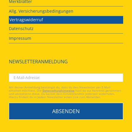
Merkblätter
Allg. Versicherungsbedingungen
Vertragswiderruf
Datenschutz
Impressum
NEWSLETTERANMELDUNG
Mit deiner Anmeldung bestätigst du, dass du den Newsletter per E-Mail
erhalten möchtest. Die
Datenschutzhinweise
hast du zur Kenntnis genommen
und akzeptierst diese. Du kannst dein Einverständnis jederzeit widerrufen.
Hierzu findest du in jedem Newsletter einen Link zum Abmelden.