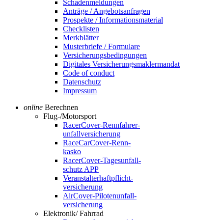
Schadenmeldungen
Anträge / Angebotsanfragen
Prospekte / Informationsmaterial
Checklisten
Merkblätter
Musterbriefe / Formulare
Versicherungsbedingungen
Digitales Versicherungs­maklermandat
Code of conduct
Datenschutz
Impressum
online
Berechnen
Flug-/Motorsport
RacerCover-Renn­fahrer­
unfall­versicherung
RaceCarCover-Renn­
kasko
RacerCover-Tages­unfall­
schutz APP
Veranstalter­haft­pflicht­
versicherung
AirCover-Piloten­unfall­
versicherung
Elektronik/ Fahrrad