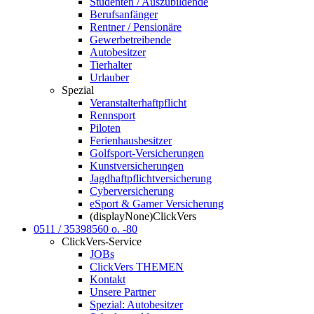
Studenten / Auszubildende
Berufsanfänger
Rentner / Pensionäre
Gewerbetreibende
Autobesitzer
Tierhalter
Urlauber
Spezial
Veranstalterhaftpflicht
Rennsport
Piloten
Ferienhausbesitzer
Golfsport-Versicherungen
Kunstversicherungen
Jagdhaftpflicht­versicherung
Cyberversicherung
eSport & Gamer Versicherung
(displayNone)ClickVers
0511 / 35398560
o.
-80
ClickVers-Service
JOBs
ClickVers THEMEN
Kontakt
Unsere Partner
Spezial: Autobesitzer