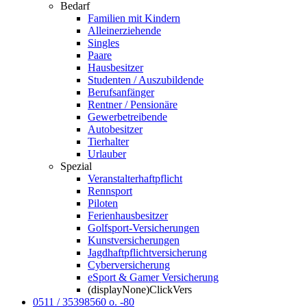
Bedarf
Familien mit Kindern
Alleinerziehende
Singles
Paare
Hausbesitzer
Studenten / Auszubildende
Berufsanfänger
Rentner / Pensionäre
Gewerbetreibende
Autobesitzer
Tierhalter
Urlauber
Spezial
Veranstalterhaftpflicht
Rennsport
Piloten
Ferienhausbesitzer
Golfsport-Versicherungen
Kunstversicherungen
Jagdhaftpflicht­versicherung
Cyberversicherung
eSport & Gamer Versicherung
(displayNone)ClickVers
0511 / 35398560
o.
-80