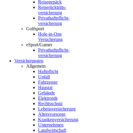
Reisegepäck
Reiserücktritts­
versicherung
Privathaftpflicht­
versicherung
Golfsport
Hole-in-One
Versicherung
eSport/Gamer
Privathaftpflicht­
versicherung
Versicherungen
Allgemein
Haftpflicht
Unfall
Fahrzeuge
Hausrat
Gebäude
Elektronik
Rechtsschutz
Lebensversicherung
Altersvorsorge
Krankenversicherung
Unternehmen
Landwirtschaft