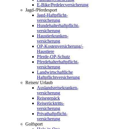
E-Bike/Pedelec­versicherung
Jagd-/Pferde­sport
Jagd-Haftpflicht­
versicherung
Hundehalter­haft­pflicht­
versicherung
Haustier­kranken­
versicherung
OP-Kosten­vers­icher­ung/­
Haustiere
Pferde-OP-Schutz
Pferde­halter­haft­pflicht­
versicherung
Landwirt­schaftliche
Haftpflicht­versicherung
Reisen/ Urlaub
Auslandsreise­krank­en­
vers­icherung
Reisegepäck
Reiserücktritts­
versicherung
Privathaftpflicht­
versicherung
Golfsport