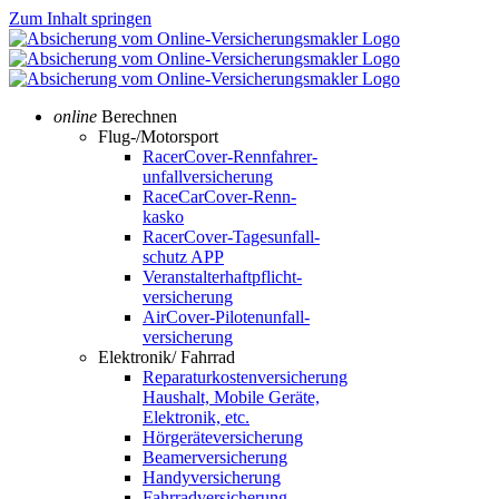
Zum Inhalt springen
online
Berechnen
Flug-/Motorsport
RacerCover-Renn­fahrer­
unfall­versicherung
RaceCarCover-Renn­
kasko
RacerCover-Tages­unfall­
schutz APP
Veranstalter­haft­pflicht­
versicherung
AirCover-Piloten­unfall­
versicherung
Elektronik/ Fahrrad
Reparaturkosten­versicherung
Haushalt, Mobile Geräte,
Elektronik, etc.
Hörgeräte­vers­icherung
Beamerversicherung
Handyversicherung
Fahrradversicherung