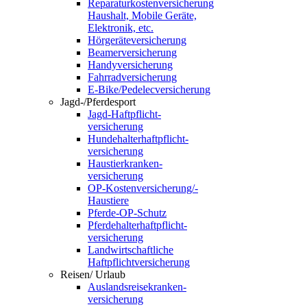
Reparaturkosten­versicherung
Haushalt, Mobile Geräte,
Elektronik, etc.
Hörgeräte­vers­icherung
Beamerversicherung
Handyversicherung
Fahrradversicherung
E-Bike/Pedelec­versicherung
Jagd-/Pferde­sport
Jagd-Haftpflicht­
versicherung
Hundehalter­haft­pflicht­
versicherung
Haustier­kranken­
versicherung
OP-Kosten­vers­icher­ung/­
Haustiere
Pferde-OP-Schutz
Pferde­halter­haft­pflicht­
versicherung
Landwirt­schaftliche
Haftpflicht­versicherung
Reisen/ Urlaub
Auslandsreise­krank­en­
vers­icherung