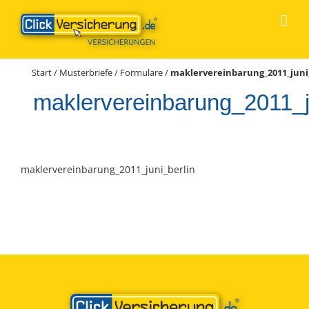
Zum
Inhalt
springen
Start
/
Musterbriefe / Formulare
/
maklervereinbarung_2011_juni
maklervereinbarung_2011_j
maklervereinbarung_2011_juni_berlin