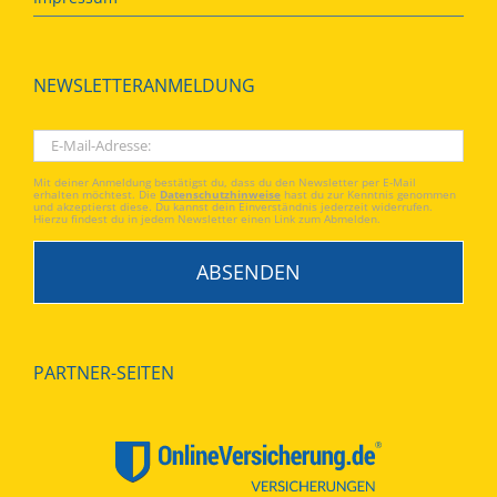
NEWSLETTERANMELDUNG
Mit deiner Anmeldung bestätigst du, dass du den Newsletter per E-Mail
erhalten möchtest. Die
Datenschutzhinweise
hast du zur Kenntnis genommen
und akzeptierst diese. Du kannst dein Einverständnis jederzeit widerrufen.
Hierzu findest du in jedem Newsletter einen Link zum Abmelden.
PARTNER-SEITEN