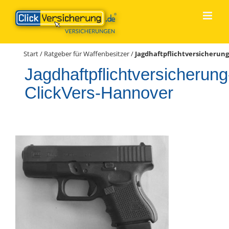
Zum
Inhalt
springen
Start
/
Ratgeber für Waffenbesitzer
/
Jagdhaftpflichtversicherun
Jagdhaftpflichtversicherung
ClickVers-Hannover