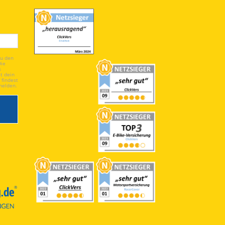
du den
Die
s
t dein
 findest
melden.