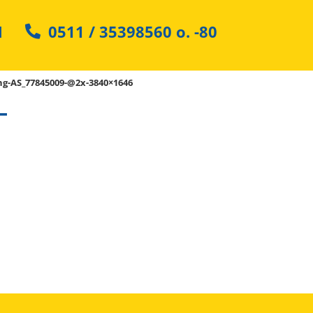
N
0511 / 35398560
o.
-80
ng-AS_77845009-@2x-3840×1646
-