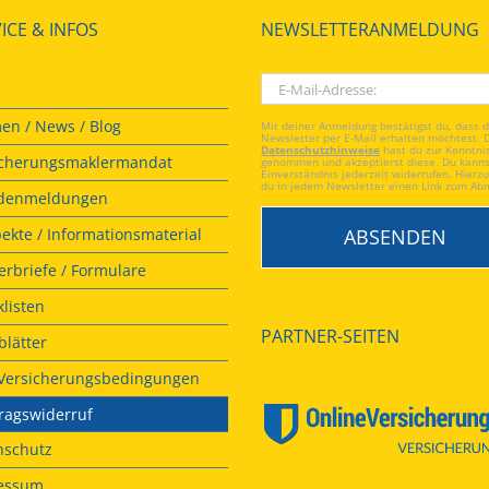
ICE & INFOS
NEWSLETTERANMELDUNG
en / News / Blog
Mit deiner Anmeldung bestätigst du, dass 
Newsletter per E-Mail erhalten möchtest. 
Datenschutzhinweise
hast du zur Kenntni
icherungsmaklermandat
genommen und akzeptierst diese. Du kanns
Einverständnis jederzeit widerrufen. Hierzu
du in jedem Newsletter einen Link zum Ab
denmeldungen
ekte / Informationsmaterial
rbriefe / Formulare
listen
PARTNER-SEITEN
lätter
. Versicherungsbedingungen
ragswiderruf
nschutz
essum