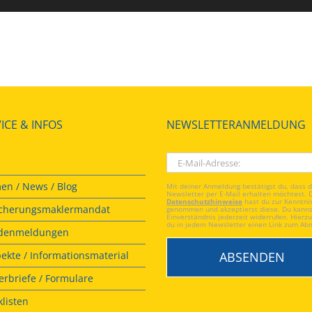
ICE & INFOS
NEWSLETTERANMELDUNG
en / News / Blog
Mit deiner Anmeldung bestätigst du, dass 
Newsletter per E-Mail erhalten möchtest. 
Datenschutzhinweise
hast du zur Kenntni
icherungsmaklermandat
genommen und akzeptierst diese. Du kanns
Einverständnis jederzeit widerrufen. Hierzu
du in jedem Newsletter einen Link zum Ab
denmeldungen
ekte / Informationsmaterial
rbriefe / Formulare
listen