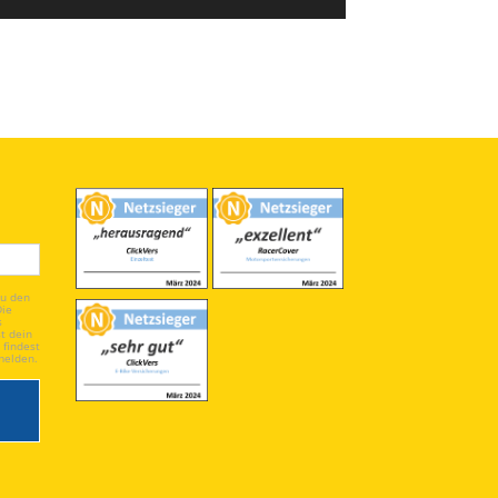
du den
Die
s
t dein
 findest
melden.