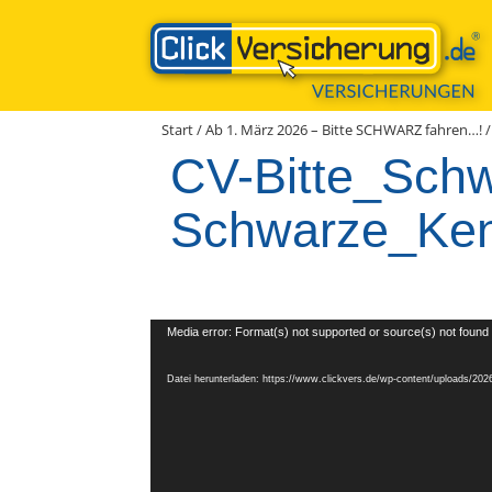
Zum
Inhalt
springen
Start
/
Ab 1. März 2026 – Bitte SCHWARZ fahren…!
CV-Bitte_Sch
Schwarze_Ken
Video-
Media error: Format(s) not supported or source(s) not found
Player
Datei herunterladen: https://www.clickvers.de/wp-content/uploads