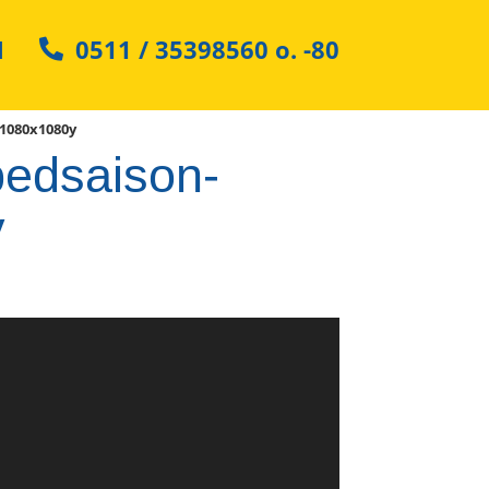
N
0511 / 35398560
o.
-80
1080x1080y
edsaison-
y