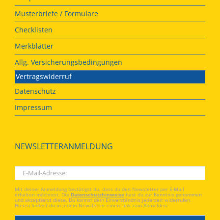
Musterbriefe / Formulare
Checklisten
Merkblätter
Allg. Versicherungsbedingungen
Vertragswiderruf
Datenschutz
Impressum
NEWSLETTERANMELDUNG
Mit deiner Anmeldung bestätigst du, dass du den Newsletter per E-Mail
erhalten möchtest. Die
Datenschutzhinweise
hast du zur Kenntnis genommen
und akzeptierst diese. Du kannst dein Einverständnis jederzeit widerrufen.
Hierzu findest du in jedem Newsletter einen Link zum Abmelden.