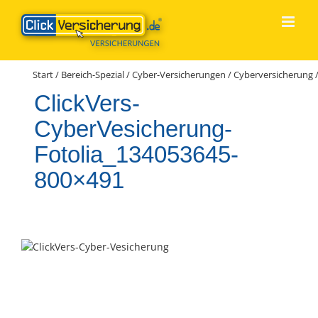
Zum
Inhalt
springen
Start
/
Bereich-Spezial
/
Cyber-Versicherungen
/
Cyberversicherung
ClickVers-
CyberVesicherung-
Fotolia_134053645-
800×491