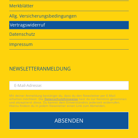
Merkblätter
Allg. Versicherungsbedingungen
Vertragswiderruf
Datenschutz
Impressum
NEWSLETTERANMELDUNG
Mit deiner Anmeldung bestätigst du, dass du den Newsletter per E-Mail
erhalten möchtest. Die
Datenschutzhinweise
hast du zur Kenntnis genommen
und akzeptierst diese. Du kannst dein Einverständnis jederzeit widerrufen.
Hierzu findest du in jedem Newsletter einen Link zum Abmelden.