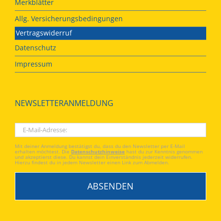
Merkblätter
Allg. Versicherungsbedingungen
Vertragswiderruf
Datenschutz
Impressum
NEWSLETTERANMELDUNG
Mit deiner Anmeldung bestätigst du, dass du den Newsletter per E-Mail
erhalten möchtest. Die
Datenschutzhinweise
hast du zur Kenntnis genommen
und akzeptierst diese. Du kannst dein Einverständnis jederzeit widerrufen.
Hierzu findest du in jedem Newsletter einen Link zum Abmelden.