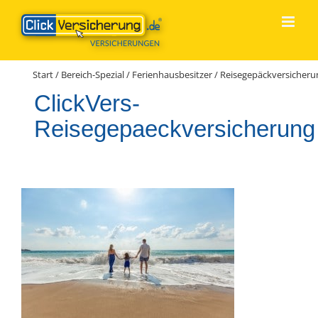
Zum
Inhalt
springen
Start
/
Bereich-Spezial
/
Ferienhausbesitzer
/
Reisegepäckversicheru
ClickVers-
Reisegepaeckversicherung