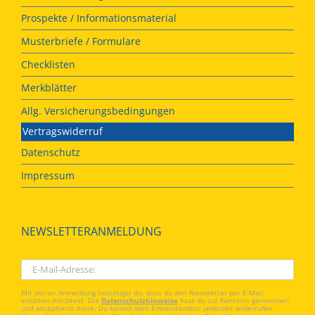
Prospekte / Informationsmaterial
Musterbriefe / Formulare
Checklisten
Merkblätter
Allg. Versicherungsbedingungen
Vertragswiderruf
Datenschutz
Impressum
NEWSLETTERANMELDUNG
Mit deiner Anmeldung bestätigst du, dass du den Newsletter per E-Mail
erhalten möchtest. Die
Datenschutzhinweise
hast du zur Kenntnis genommen
und akzeptierst diese. Du kannst dein Einverständnis jederzeit widerrufen.