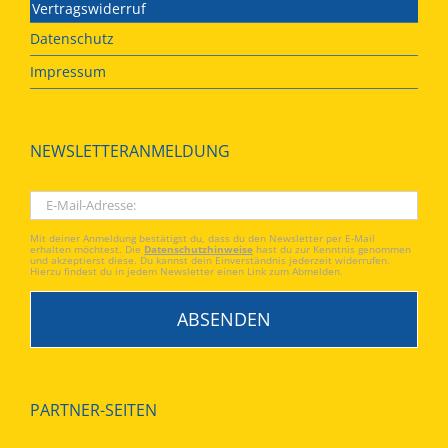
Vertragswiderruf
Datenschutz
Impressum
NEWSLETTERANMELDUNG
Mit deiner Anmeldung bestätigst du, dass du den Newsletter per E-Mail
erhalten möchtest. Die
Datenschutzhinweise
hast du zur Kenntnis genommen
und akzeptierst diese. Du kannst dein Einverständnis jederzeit widerrufen.
Hierzu findest du in jedem Newsletter einen Link zum Abmelden.
PARTNER-SEITEN