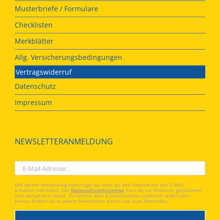
Musterbriefe / Formulare
Checklisten
Merkblätter
Allg. Versicherungsbedingungen
Vertragswiderruf
Datenschutz
Impressum
NEWSLETTERANMELDUNG
Mit deiner Anmeldung bestätigst du, dass du den Newsletter per E-Mail
erhalten möchtest. Die
Datenschutzhinweise
hast du zur Kenntnis genommen
und akzeptierst diese. Du kannst dein Einverständnis jederzeit widerrufen.
Hierzu findest du in jedem Newsletter einen Link zum Abmelden.