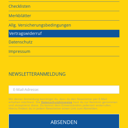
Checklisten
Merkblätter
Allg. Versicherungsbedingungen
Vertragswiderruf
Datenschutz
Impressum
NEWSLETTERANMELDUNG
Mit deiner Anmeldung bestätigst du, dass du den Newsletter per E-Mail
erhalten möchtest. Die
Datenschutzhinweise
hast du zur Kenntnis genommen
und akzeptierst diese. Du kannst dein Einverständnis jederzeit widerrufen.
Hierzu findest du in jedem Newsletter einen Link zum Abmelden.