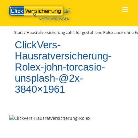
Zum
Inhalt
springen
Start
/
Hausratversicherung zahlt für gestohlene Rolex auch ohne Ech
ClickVers-
Hausratversicherung-
Rolex-john-torcasio-
unsplash-@2x-
3840×1961