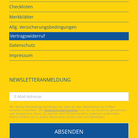
Checklisten
Merkblätter
Allg. Versicherungsbedingungen
Vertragswiderruf
Datenschutz
Impressum
NEWSLETTERANMELDUNG
Mit deiner Anmeldung bestätigst du, dass du den Newsletter per E-Mail
erhalten möchtest. Die
Datenschutzhinweise
hast du zur Kenntnis genommen
und akzeptierst diese. Du kannst dein Einverständnis jederzeit widerrufen.
Hierzu findest du in jedem Newsletter einen Link zum Abmelden.