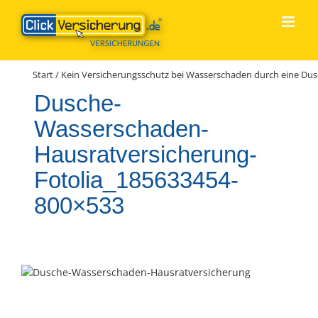
Zum
Inhalt
springen
Start
/
Kein Versicherungsschutz bei Wasserschaden durch eine D
Dusche-
Wasserschaden-
Hausratversicherung-
Fotolia_185633454-
800×533