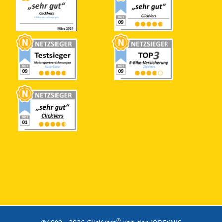
®
©1999 -
2026 ClickVers
von der JODEXNIS