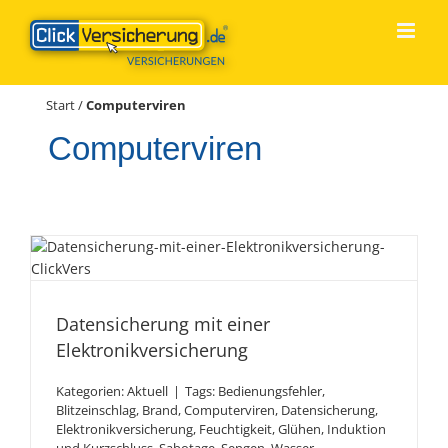
Zum
Inhalt
springen
Start
/
Computerviren
Computerviren
Datensicherung mit einer
Elektronikversicherung
Datensicherung mit einer
Elektronikversicherung
Kategorien:
Aktuell
|
Tags:
Bedienungsfehler
,
Blitzeinschlag
,
Brand
,
Computerviren
,
Datensicherung
,
Elektronikversicherung
,
Feuchtigkeit
,
Glühen
,
Induktion