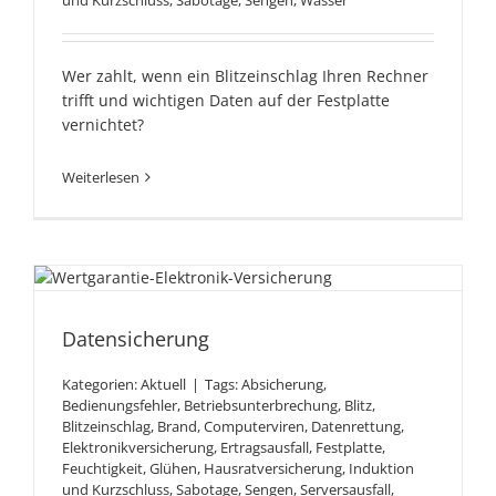
und Kurzschluss
,
Sabotage
,
Sengen
,
Wasser
Wer zahlt, wenn ein Blitzeinschlag Ihren Rechner
trifft und wichtigen Daten auf der Festplatte
vernichtet?
Weiterlesen
Datensicherung
Datensicherung
Kategorien:
Aktuell
|
Tags:
Absicherung
,
Bedienungsfehler
,
Betriebsunterbrechung
,
Blitz
,
Blitzeinschlag
,
Brand
,
Computerviren
,
Datenrettung
,
Elektronikversicherung
,
Ertragsausfall
,
Festplatte
,
Feuchtigkeit
,
Glühen
,
Hausratversicherung
,
Induktion
und Kurzschluss
,
Sabotage
,
Sengen
,
Serversausfall
,