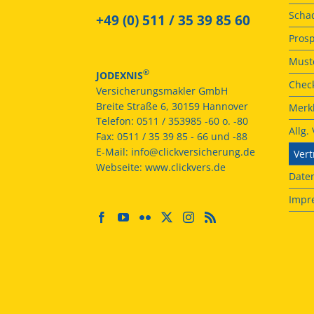
Scha
+49 (0) 511 / 35 39 85 60
Prosp
Muste
®
JODEXNIS
Check
Versicherungsmakler GmbH
Breite Straße 6, 30159 Hannover
Merkb
Telefon:
0511 / 353985 -60 o. -80
Allg
Fax:
0511 / 35 39 85 - 66 und -88
E-Mail:
info@clickversicherung.de
Vert
Webseite:
www.clickvers.de
Date
Impr