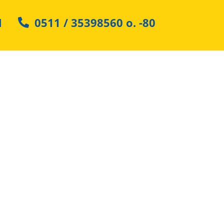
N
0511 / 35398560
o.
-80