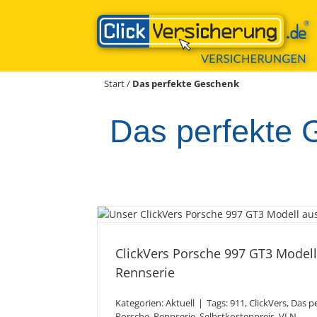
Zum
Inhalt
springen
Start
/
Das perfekte Geschenk
Das perfekte
ClickVers Porsche 997 
der VLN Renn
ClickVers Porsche 997 GT3 Model
Rennserie
Kategorien:
Aktuell
|
Tags:
911
,
ClickVers
,
Das p
Porsche
,
Rennserie
,
Selbstkostenpreis
,
VLN