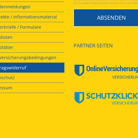
du in jedem Newsletter einen Link zum Ab
denmeldungen
ekte / Informationsmaterial
rbriefe / Formulare
listen
PARTNER-SEITEN
lätter
. Versicherungsbedingungen
ragswiderruf
nschutz
essum