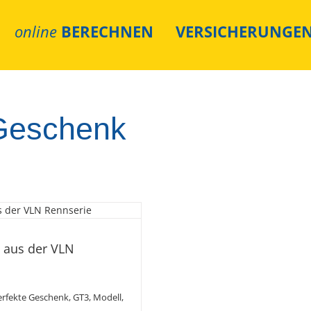
online
BERECHNEN
VERSICHERUNGE
 Geschenk
GT3 Modell aus
serie
l aus der VLN
erfekte Geschenk
,
GT3
,
Modell
,