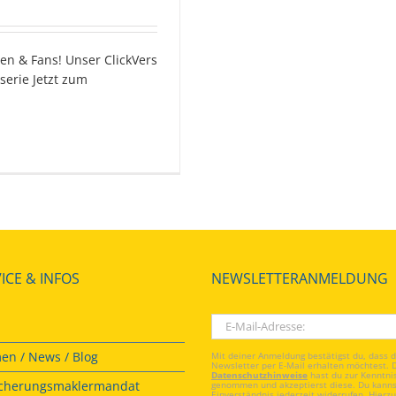
en & Fans! Unser ClickVers
erie Jetzt zum
ICE & INFOS
NEWSLETTERANMELDUNG
en / News / Blog
Mit deiner Anmeldung bestätigst du, dass 
Newsletter per E-Mail erhalten möchtest. 
Datenschutzhinweise
hast du zur Kenntni
icherungsmaklermandat
genommen und akzeptierst diese. Du kanns
Einverständnis jederzeit widerrufen. Hierzu