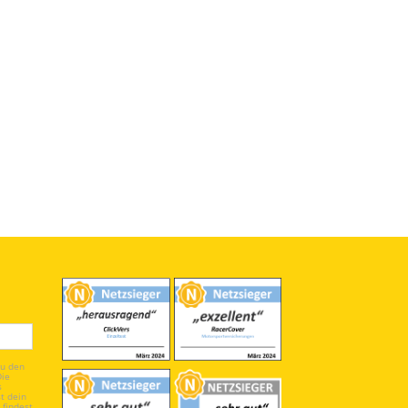
du den
Die
s
t dein
 findest