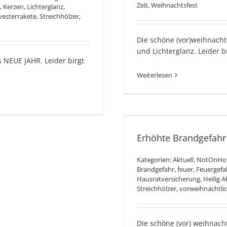
Zeit
,
Weihnachtsfest
,
Kerzen
,
Lichterglanz
,
lvesterrakete
,
Streichhölzer
,
Die schöne (vor)weihnacht
und Lichterglanz. Leider b
s NEUE JAHR. Leider birgt
Weiterlesen
Erhöhte Bran
Wei
Erhöhte Brandgefahr 
Kategorien:
Aktuell
,
NotOnH
Brandgefahr
,
feuer
,
Feuergefa
Hausratversicherung
,
Heilig 
Streichhölzer
,
vorweihnachtlic
Die schöne (vor) weihnach