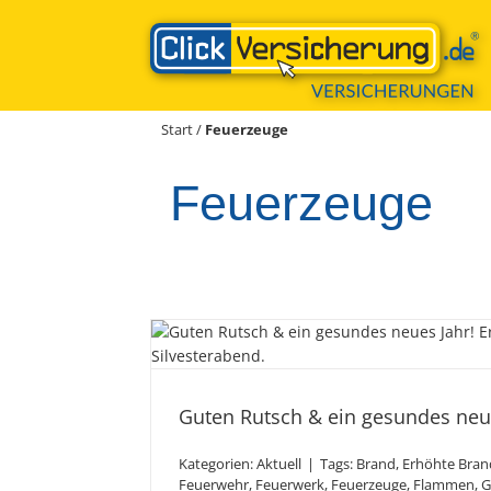
Zum
Inhalt
springen
Start
/
Feuerzeuge
Feuerzeuge
Guten Rutsch & ein g
Jahr!
Guten Rutsch & ein gesundes neue
Kategorien:
Aktuell
|
Tags:
Brand
,
Erhöhte Bran
Feuerwehr
,
Feuerwerk
,
Feuerzeuge
,
Flammen
,
G