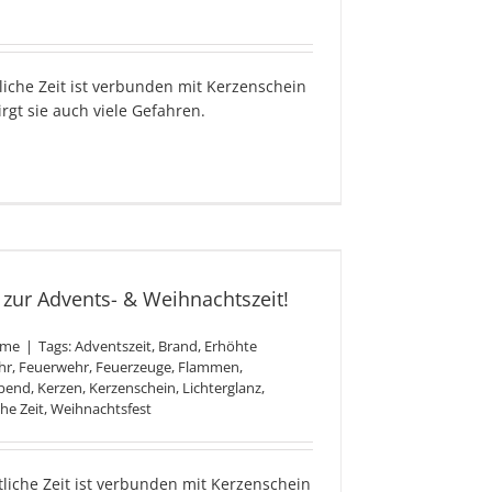
liche Zeit ist verbunden mit Kerzenschein
irgt sie auch viele Gefahren.
dgefahr zur Advents- &
hnachtszeit!
zur Advents- & Weihnachtszeit!
ome
|
Tags:
Adventszeit
,
Brand
,
Erhöhte
hr
,
Feuerwehr
,
Feuerzeuge
,
Flammen
,
Abend
,
Kerzen
,
Kerzenschein
,
Lichterglanz
,
he Zeit
,
Weihnachtsfest
tliche Zeit ist verbunden mit Kerzenschein