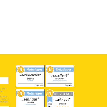
du den
Die
s
t dein
 findest
melden.