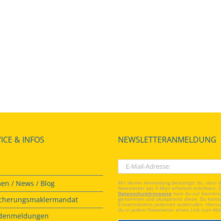
ICE & INFOS
NEWSLETTERANMELDUNG
en / News / Blog
Mit deiner Anmeldung bestätigst du, dass 
Newsletter per E-Mail erhalten möchtest. 
Datenschutzhinweise
hast du zur Kenntni
icherungsmaklermandat
genommen und akzeptierst diese. Du kanns
Einverständnis jederzeit widerrufen. Hierzu
du in jedem Newsletter einen Link zum Ab
denmeldungen