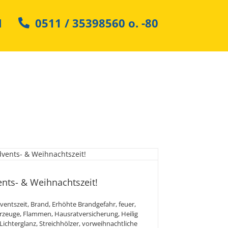
N
0511 / 35398560
o.
-80
ahr zur Advents- &
hnachtszeit!
nts- & Weihnachtszeit!
ventszeit
,
Brand
,
Erhöhte Brandgefahr
,
feuer
,
rzeuge
,
Flammen
,
Hausratversicherung
,
Heilig
Lichterglanz
,
Streichhölzer
,
vorweihnachtliche