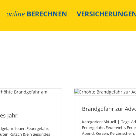
online
BERECHNEN
VERSICHERUNGE
Brandgef
esundes neues
Wei
Brandgefahr zur Adve
s Jahr!
Kategorien:
Aktuell
|
Tags:
Ad
Feuergefahr
,
Feuerwehr
,
Feue
dgefahr
,
feuer
,
Feuergefahr
,
Abend
,
Kerzen
,
Kerzenschein
,
uten Rutsch & ein gesundes