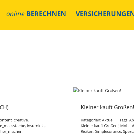
online
BERECHNEN
VERSICHERUNGE
ATIVE (DACH)
Klein
CH)
Kleiner kauft Großen
ontent_creative
,
Kategorien:
Aktuell
|
Tags:
Ab
e_massstaebe
,
insurninja
,
Kleiner kauft Großen!
,
Mobilp
cher_macher
,
Risiken
,
Simplesurance
,
Spezi