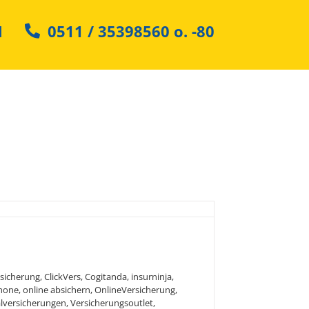
N
0511 / 35398560
o.
-80
er kauft Großen!
!
sicherung
,
ClickVers
,
Cogitanda
,
insurninja
,
hone
,
online absichern
,
OnlineVersicherung
,
alversicherungen
,
Versicherungsoutlet
,