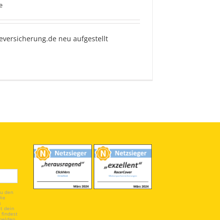
e
eversicherung.de neu aufgestellt
du den
Die
s
t dein
 findest
melden.