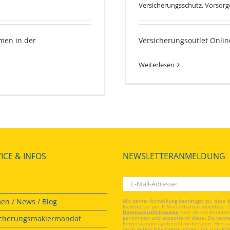
Versicherungsschutz
,
Vorsorg
hmen in der
Versicherungsoutlet Onlin
Weiterlesen
ICE & INFOS
NEWSLETTERANMELDUNG
en / News / Blog
Mit deiner Anmeldung bestätigst du, dass 
Newsletter per E-Mail erhalten möchtest. 
Datenschutzhinweise
hast du zur Kenntni
icherungsmaklermandat
genommen und akzeptierst diese. Du kanns
Einverständnis jederzeit widerrufen. Hierzu
du in jedem Newsletter einen Link zum Ab