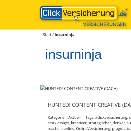
Zum
Inhalt
springen
Start
/
insurninja
insurninja
HUNTED! CONTENT CRE
HUNTED! CONTENT CREATIVE (DA
Kategorien:
Aktuell
|
Tags:
#clickversicherung
,
c
erstklassiger_kreativer_strategischer_denker
,
eu
machen
,
online
,
OnlineVersicherung
,
pragmatis