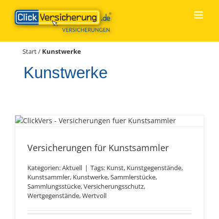
Zum
Inhalt
springen
Start
/
Kunstwerke
Kunstwerke
Versicherungen für
Kunstsammler
Versicherungen für Kunstsammler
Kategorien:
Aktuell
|
Tags:
Kunst
,
Kunstgegenstände
,
Kunstsammler
,
Kunstwerke
,
Sammlerstücke
,
Sammlungsstücke
,
Versicherungsschutz
,
Wertgegenstände
,
Wertvoll