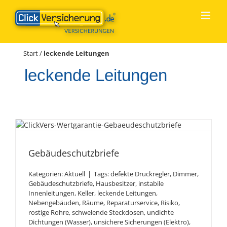
Zum
Inhalt
springen
Start
/
leckende Leitungen
leckende Leitungen
Gebäude­schutz­briefe
Gebäude­schutz­briefe
Kategorien:
Aktuell
|
Tags:
defekte Druckregler
,
Dimmer
,
Gebäudeschutzbriefe
,
Hausbesitzer
,
instabile
Innenleitungen
,
Keller
,
leckende Leitungen
,
Nebengebäuden
,
Räume
,
Reparaturservice
,
Risiko
,
rostige Rohre
,
schwelende Steckdosen
,
undichte
Dichtungen (Wasser)
,
unsichere Sicherungen (Elektro)
,