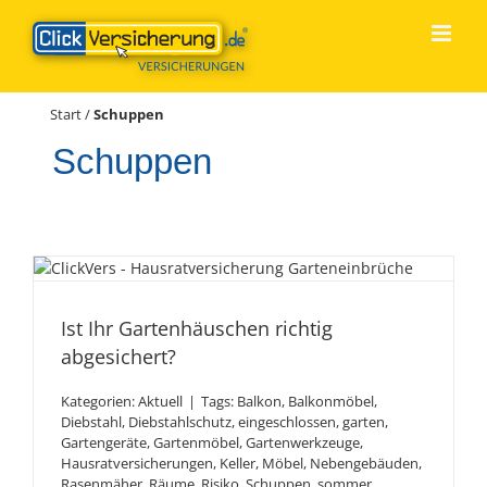
Zum
Inhalt
springen
Start
/
Schuppen
Schuppen
Ist Ihr Gartenhäuschen
richtig abgesichert?
Ist Ihr Gartenhäuschen richtig
abgesichert?
Kategorien:
Aktuell
|
Tags:
Balkon
,
Balkonmöbel
,
Diebstahl
,
Diebstahlschutz
,
eingeschlossen
,
garten
,
Gartengeräte
,
Gartenmöbel
,
Gartenwerkzeuge
,
Hausratversicherungen
,
Keller
,
Möbel
,
Nebengebäuden
,
Rasenmäher
,
Räume
,
Risiko
,
Schuppen
,
sommer
,