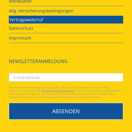
Merkblätter
Allg. Versicherungsbedingungen
Vertragswiderruf
Datenschutz
Impressum
NEWSLETTERANMELDUNG
Mit deiner Anmeldung bestätigst du, dass du den Newsletter per E-Mail
erhalten möchtest. Die
Datenschutzhinweise
hast du zur Kenntnis genommen
und akzeptierst diese. Du kannst dein Einverständnis jederzeit widerrufen.
Hierzu findest du in jedem Newsletter einen Link zum Abmelden.