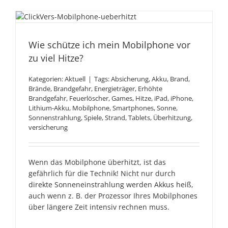
Wie schütze ich mein
Mobilphone vor zu viel
Wie schütze ich mein Mobilphone vor
Hitze?
zu viel Hitze?
Kategorien:
Aktuell
|
Tags:
Absicherung
,
Akku
,
Brand
,
Brände
,
Brandgefahr
,
Energieträger
,
Erhöhte
Brandgefahr
,
Feuerlöscher
,
Games
,
Hitze
,
iPad
,
iPhone
,
Lithium-Akku
,
Mobilphone
,
Smartphones
,
Sonne
,
Sonnenstrahlung
,
Spiele
,
Strand
,
Tablets
,
Überhitzung
,
versicherung
Wenn das Mobilphone überhitzt, ist das
gefährlich für die Technik! Nicht nur durch
direkte Sonneneinstrahlung werden Akkus heiß,
auch wenn z. B. der Prozessor Ihres Mobilphones
über längere Zeit intensiv rechnen muss.