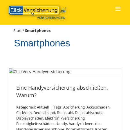
Zum
Inhalt
springen
Start
/
Smartphones
Smartphones
Eine Handyversicherung
abschließen. Warum?
Eine Handyversicherung abschließen.
Warum?
Kategorien:
Aktuell
|
Tags:
Absicherung
,
Akkuschaden
,
ClickVers
,
Deutschland
,
Diebstahl
,
Diebstahlschutz
,
Displayschäden
,
Elektronikversicherung
,
Feuchtigkeitsschäden
,
Handy
,
handyclickvers.de
,
Handyversicherung
,
iPhone
,
Komplettschutz
,
Kosten
,