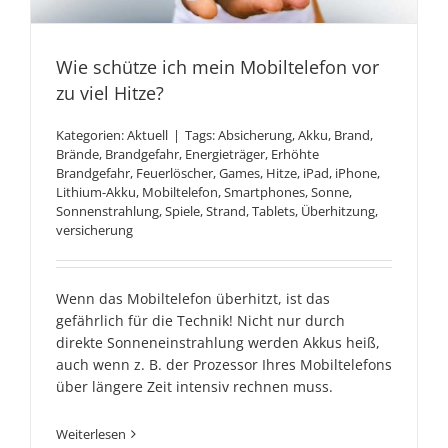
Wie schütze ich mein
Wie schütze ich mein Mobiltelefon vor
zu viel Hitze?
Mobiltelefon vor zu viel
Kategorien:
Aktuell
|
Tags:
Absicherung
,
Akku
,
Brand
,
Hitze?
Brände
,
Brandgefahr
,
Energieträger
,
Erhöhte
Brandgefahr
,
Feuerlöscher
,
Games
,
Hitze
,
iPad
,
iPhone
,
Lithium-Akku
,
Mobiltelefon
,
Smartphones
,
Sonne
,
Sonnenstrahlung
,
Spiele
,
Strand
,
Tablets
,
Überhitzung
,
versicherung
Wenn das Mobiltelefon überhitzt, ist das
gefährlich für die Technik! Nicht nur durch
direkte Sonneneinstrahlung werden Akkus heiß,
auch wenn z. B. der Prozessor Ihres Mobiltelefons
über längere Zeit intensiv rechnen muss.
Weiterlesen