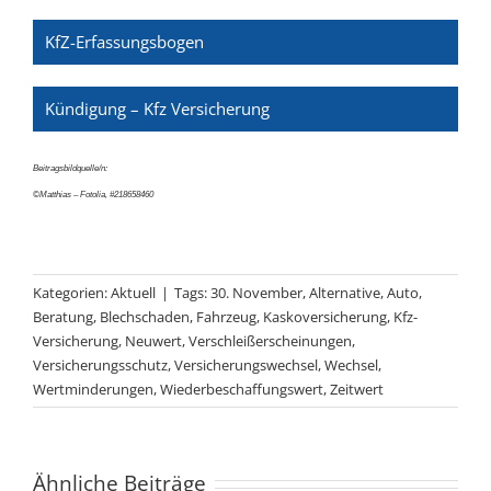
KfZ-Erfassungsbogen
Kündigung – Kfz Versicherung
Beitragsbildquelle/n:
©Matthias – Fotolia, #218658460
Kategorien:
Aktuell
|
Tags:
30. November
,
Alternative
,
Auto
,
Beratung
,
Blechschaden
,
Fahrzeug
,
Kaskoversicherung
,
Kfz-
Versicherung
,
Neuwert
,
Verschleißerscheinungen
,
Versicherungsschutz
,
Versicherungswechsel
,
Wechsel
,
Wertminderungen
,
Wiederbeschaffungswert
,
Zeitwert
Ähnliche Beiträge