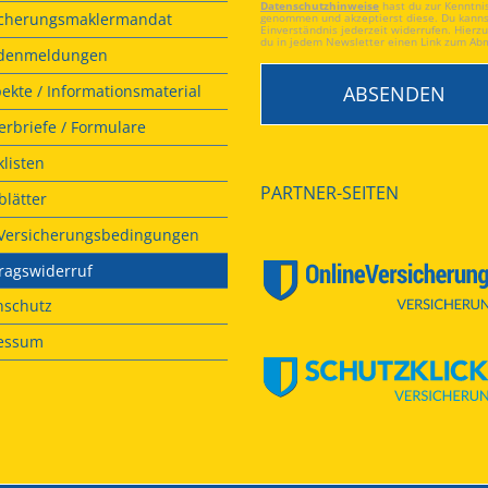
Datenschutzhinweise
hast du zur Kenntni
icherungsmaklermandat
genommen und akzeptierst diese. Du kanns
Einverständnis jederzeit widerrufen. Hierzu
du in jedem Newsletter einen Link zum Ab
denmeldungen
ekte / Informationsmaterial
rbriefe / Formulare
listen
PARTNER-SEITEN
lätter
. Versicherungsbedingungen
ragswiderruf
nschutz
essum