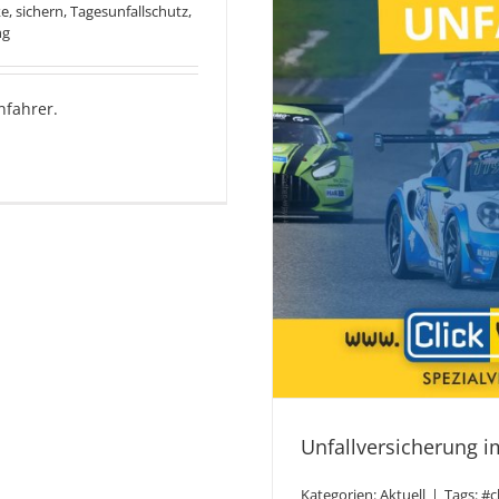
ke
,
sichern
,
Tagesunfallschutz
,
ng
nfahrer.
Unfallversicherung 
Kategorien:
Aktuell
|
Tags:
#c