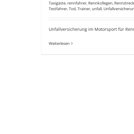
Taxigäste
,
rennfahrer
,
Rennkollegen
,
Rennstrec
Testfahrer
,
Tod
,
Trainer
,
unfall
,
Unfallversicheru
Unfallversicherung im Motorsport für Ren
Weiterlesen