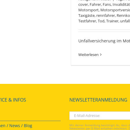
cover
,
Fahrer
,
Fans
,
Invalidität
Motorsport
,
Motorsportversi
Taxigäste
,
rennfahrer
,
Rennko
Testfahrer
,
Tod
,
Trainer
,
unfall
Unfallversicherung im Mot
Unfallversi
Weiterlesen
ICE & INFOS
NEWSLETTERANMELDUNG
en / News / Blog
Mit deiner Anmeldung bestätigst du, dass 
Newsletter per E-Mail erhalten möchtest. 