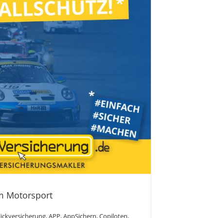
im Motorsport
lickversicherung
,
APP
,
AppSichern
,
Copiloten
,