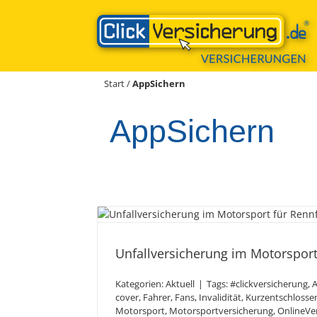
Zum
Inhalt
springen
Start
/
AppSichern
AppSichern
Unfallversicherung im 
Unfallversicherung im Motorsport
Rennfahre
Kategorien:
Aktuell
|
Tags:
#clickversicherung
,
cover
,
Fahrer
,
Fans
,
Invalidität
,
Kurzentschlosse
Motorsport
,
Motorsportversicherung
,
OnlineVe