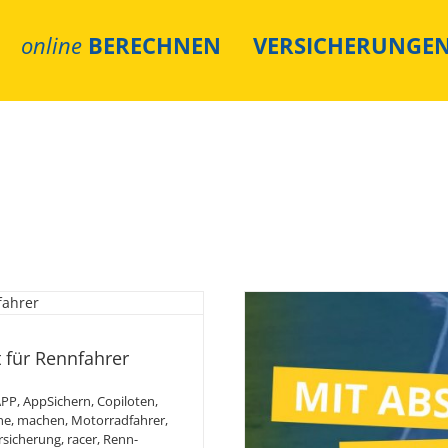
online
BERECHNEN
VERSICHERUNGE
Motorsport für
 für Rennfahrer
r
APP
,
AppSichern
,
Copiloten
,
ne
,
machen
,
Motorradfahrer
,
rsicherung
,
racer
,
Renn-