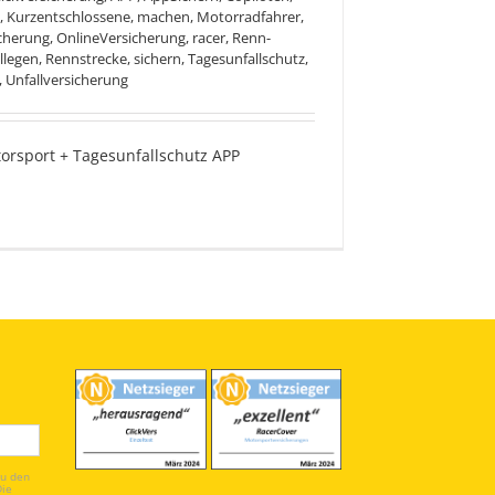
,
Kurzentschlossene
,
machen
,
Motorradfahrer
,
cherung
,
OnlineVersicherung
,
racer
,
Renn-
llegen
,
Rennstrecke
,
sichern
,
Tagesunfallschutz
,
,
Unfallversicherung
orsport + Tagesunfallschutz APP
cherung im Motorsport
du den
Die