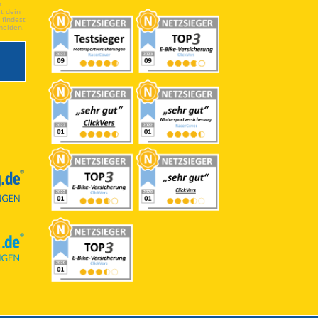
s
t dein
 findest
melden.