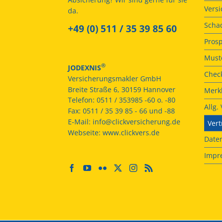
Vers
da.
Scha
+49 (0) 511 / 35 39 85 60
Prosp
Muste
®
JODEXNIS
Check
Versicherungsmakler GmbH
Breite Straße 6, 30159 Hannover
Merkb
Telefon:
0511 / 353985 -60 o. -80
Allg
Fax:
0511 / 35 39 85 - 66 und -88
E-Mail:
info@clickversicherung.de
Vert
Webseite:
www.clickvers.de
Date
Impr