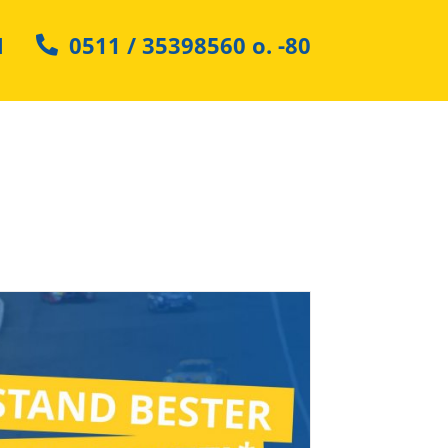
N
0511 / 35398560
o.
-80