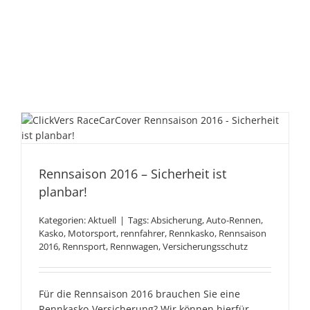
Rennsaison 2016 –
Sicherheit ist planbar!
Rennsaison 2016 – Sicherheit ist
planbar!
Kategorien:
Aktuell
|
Tags:
Absicherung
,
Auto-Rennen
,
Kasko
,
Motorsport
,
rennfahrer
,
Rennkasko
,
Rennsaison
2016
,
Rennsport
,
Rennwagen
,
Versicherungsschutz
Für die Rennsaison 2016 brauchen Sie eine
Rennkasko-Versicherung? Wir können hierfür