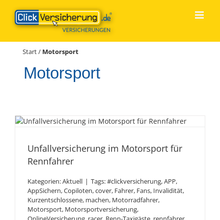
Zum
Inhalt
springen
Start
/
Motorsport
Motorsport
Unfallversicherung im
Unfallversicherung im Motorsport für
Motorsport für Rennfahrer
Rennfahrer
Kategorien:
Aktuell
|
Tags:
#clickversicherung
,
APP
,
AppSichern
,
Copiloten
,
cover
,
Fahrer
,
Fans
,
Invalidität
,
Kurzentschlossene
,
machen
,
Motorradfahrer
,
Motorsport
,
Motorsportversicherung
,
OnlineVersicherung
,
racer
,
Renn-Taxigäste
,
rennfahrer
,