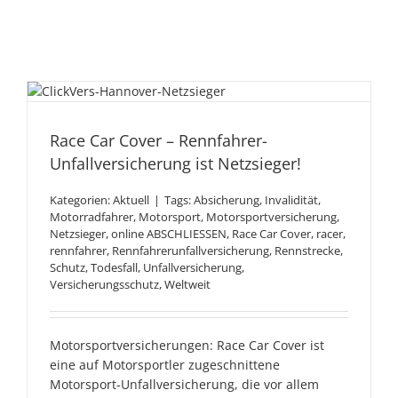
Race Car Cover –
Rennfahrer-
Unfallversicherung ist
Race Car Cover – Rennfahrer-
Netzsieger!
Unfallversicherung ist Netzsieger!
Kategorien:
Aktuell
|
Tags:
Absicherung
,
Invalidität
,
Motorradfahrer
,
Motorsport
,
Motorsportversicherung
,
Netzsieger
,
online ABSCHLIESSEN
,
Race Car Cover
,
racer
,
rennfahrer
,
Rennfahrerunfallversicherung
,
Rennstrecke
,
Schutz
,
Todesfall
,
Unfallversicherung
,
Versicherungsschutz
,
Weltweit
Motorsportversicherungen: Race Car Cover ist
eine auf Motorsportler zugeschnittene
Motorsport-Unfallversicherung, die vor allem