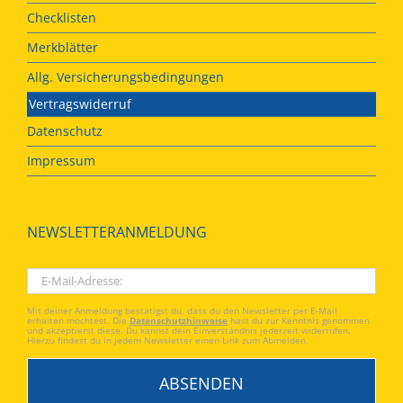
Checklisten
Merkblätter
Allg. Versicherungsbedingungen
Vertragswiderruf
Datenschutz
Impressum
NEWSLETTERANMELDUNG
Mit deiner Anmeldung bestätigst du, dass du den Newsletter per E-Mail
erhalten möchtest. Die
Datenschutzhinweise
hast du zur Kenntnis genommen
und akzeptierst diese. Du kannst dein Einverständnis jederzeit widerrufen.
Hierzu findest du in jedem Newsletter einen Link zum Abmelden.