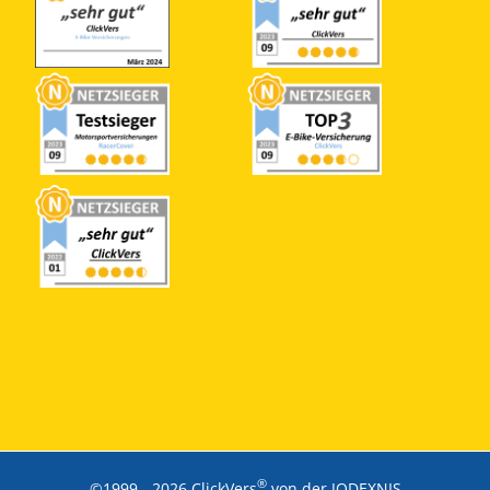
®
©1999 -
2026 ClickVers
von der JODEXNIS