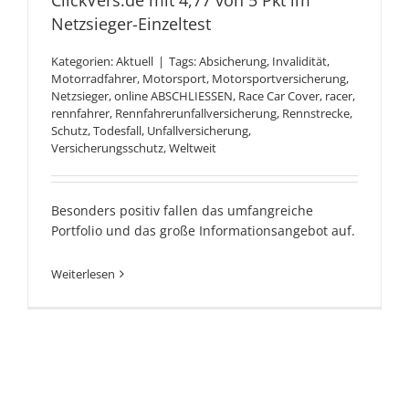
ClickVers.de mit 4,77 von 5 Pkt im
Netzsieger-Einzeltest
Kategorien:
Aktuell
|
Tags:
Absicherung
,
Invalidität
,
Motorradfahrer
,
Motorsport
,
Motorsportversicherung
,
Netzsieger
,
online ABSCHLIESSEN
,
Race Car Cover
,
racer
,
rennfahrer
,
Rennfahrerunfallversicherung
,
Rennstrecke
,
Schutz
,
Todesfall
,
Unfallversicherung
,
Versicherungsschutz
,
Weltweit
Besonders positiv fallen das umfangreiche
Portfolio und das große Informationsangebot auf.
Weiterlesen