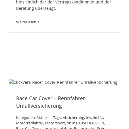
hinsichtlich der der Vertragskonditionen und der
Beratung überzeugt.
Weiterlesen
Race Car Cover –
Rennfahrer-
Race Car Cover – Rennfahrer-
Unfallversicherung
Unfallversicherung
Kategorien:
Aktuell
|
Tags:
Absicherung
,
Invalidität
,
Motorradfahrer
,
Motorsport
,
online ABSCHLIESSEN
,
Race Car Cover
,
racer
,
rennfahrer
,
Rennstrecke
,
Schutz
,