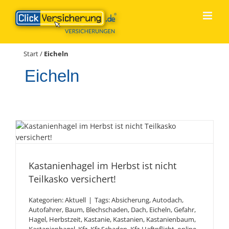
Zum
Inhalt
springen
Start
/
Eicheln
Eicheln
Kastanienhagel im Herbst
ist nicht Teilkasko
Kastanienhagel im Herbst ist nicht
versichert!
Teilkasko versichert!
Kategorien:
Aktuell
|
Tags:
Absicherung
,
Autodach
,
Autofahrer
,
Baum
,
Blechschaden
,
Dach
,
Eicheln
,
Gefahr
,
Hagel
,
Herbstzeit
,
Kastanie
,
Kastanien
,
Kastanienbaum
,