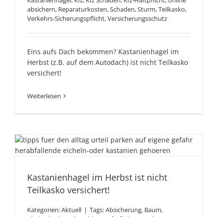
Kastanienhagel
,
Kfz
,
Kfz Schaden
,
Kfz-Haftpflicht
,
online
absichern
,
Reparaturkosten
,
Schaden
,
Sturm
,
Teilkasko
,
Verkehrs-Sicherungspflicht
,
Versicherungsschutz
Eins aufs Dach bekommen? Kastanienhagel im
Herbst (z.B. auf dem Autodach) ist nicht Teilkasko
versichert!
Weiterlesen
Kastanienhagel im Herbst
ist nicht Teilkasko
Kastanienhagel im Herbst ist nicht
versichert!
Teilkasko versichert!
Kategorien:
Aktuell
|
Tags:
Absicherung
,
Baum
,