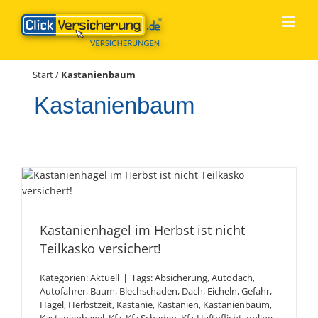
Zum
Inhalt
springen
Start
/
Kastanienbaum
Kastanienbaum
Kastanienhagel im Herbst
ist nicht Teilkasko
Kastanienhagel im Herbst ist nicht
versichert!
Teilkasko versichert!
Kategorien:
Aktuell
|
Tags:
Absicherung
,
Autodach
,
Autofahrer
,
Baum
,
Blechschaden
,
Dach
,
Eicheln
,
Gefahr
,
Hagel
,
Herbstzeit
,
Kastanie
,
Kastanien
,
Kastanienbaum
,