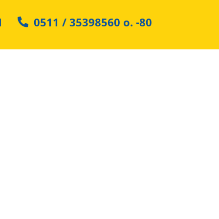
N
0511 / 35398560
o.
-80