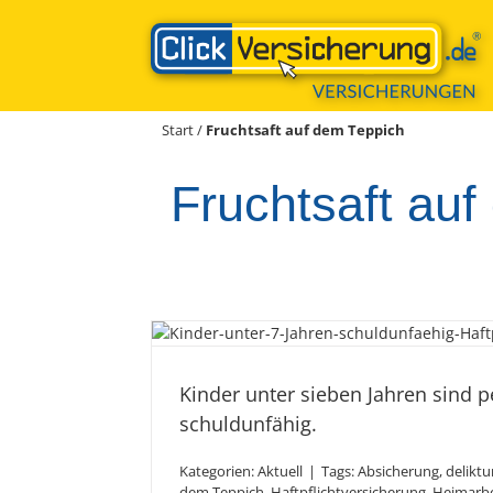
Zum
Inhalt
springen
Start
/
Fruchtsaft auf dem Teppich
Fruchtsaft au
Kinder unter sieben Ja
Gesetz schuldu
Kinder unter sieben Jahren sind p
schuldunfähig.
Kategorien:
Aktuell
|
Tags:
Absicherung
,
deliktu
dem Teppich
,
Haftpflichtversicherung
,
Heimarbe