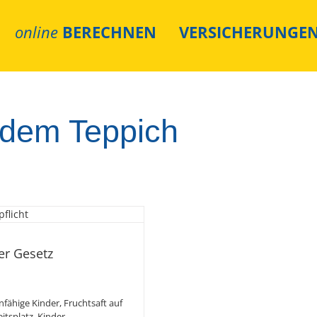
online
BERECHNEN
VERSICHERUNGE
f dem Teppich
hren sind per
nfähig.
er Gesetz
nfähige Kinder
,
Fruchtsaft auf
itsplatz
,
Kinder
,