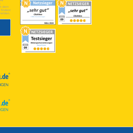
Die
s
t dein
 findest
melden.