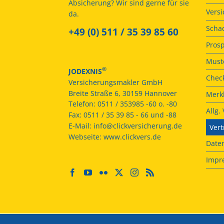
Absicherung? Wir sind gerne für sie
Vers
da.
Scha
+49 (0) 511 / 35 39 85 60
Prosp
Muste
®
JODEXNIS
Check
Versicherungsmakler GmbH
Breite Straße 6, 30159 Hannover
Merkb
Telefon:
0511 / 353985 -60 o. -80
Allg
Fax:
0511 / 35 39 85 - 66 und -88
E-Mail:
info@clickversicherung.de
Vert
Webseite:
www.clickvers.de
Date
Impr