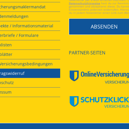
Newsletter per E-Mail erhalten möchtest. 
Datenschutzhinweise
hast du zur Kenntni
icherungsmaklermandat
genommen und akzeptierst diese. Du kanns
Einverständnis jederzeit widerrufen. Hierzu
du in jedem Newsletter einen Link zum Ab
denmeldungen
ekte / Informationsmaterial
rbriefe / Formulare
listen
PARTNER-SEITEN
lätter
. Versicherungsbedingungen
ragswiderruf
nschutz
essum