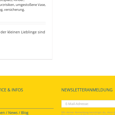
urzrisiken
,
umgestoßene Vase
,
ng
,
versicherung
,
der kleinen Lieblinge sind
ICE & INFOS
NEWSLETTERANMELDUNG
en / News / Blog
Mit deiner Anmeldung bestätigst du, dass 