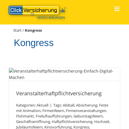
Zum
Inhalt
springen
Start
/
Kongress
Kongress
Veranstalterhaftpflichtversicheru
Veranstalterhaftpflichtversicherung
Kategorien:
Aktuell
|
Tags:
Abiball
,
Absicherung
,
Feste
mit Animation
,
Firmenfeiern
,
Firmenveranstaltungen
,
Flohmarkt
,
Freiluftaufführungen
,
Geburstagsfeiern
,
Geschäftseröffnung
,
Haftpflichtversicherung
,
Hochzeit
,
Jubiläumsfeiern
,
Kinovorführung
,
Kongress
,