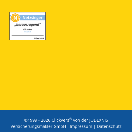
®
©1999 -
2026 ClickVers
von der JODEXNIS
Versicherungsmakler GmbH -
Impressum
|
Datenschutz