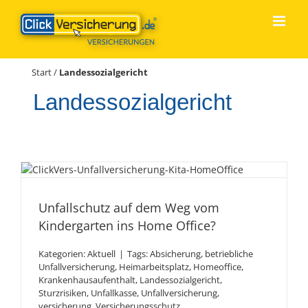
Zum
Inhalt
springen
Start
/
Landessozialgericht
Landessozialgericht
Unfallschutz auf dem Weg
vom Kindergarten ins Home
Unfallschutz auf dem Weg vom
Office?
Kindergarten ins Home Office?
Kategorien:
Aktuell
|
Tags:
Absicherung
,
betriebliche
Unfallversicherung
,
Heimarbeitsplatz
,
Homeoffice
,
Krankenhausaufenthalt
,
Landessozialgericht
,
Sturzrisiken
,
Unfallkasse
,
Unfallversicherung
,
versicherung
,
Versicherungsschutz