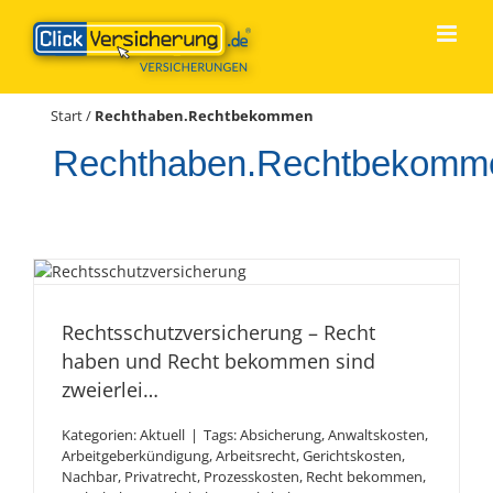
Zum
Inhalt
springen
Start
/
Rechthaben.Rechtbekommen
Rechthaben.Rechtbekomm
Rechtsschutzversicherung –
Recht haben und Recht
Rechtsschutzversicherung – Recht
bekommen sind zweierlei…
haben und Recht bekommen sind
zweierlei…
Kategorien:
Aktuell
|
Tags:
Absicherung
,
Anwaltskosten
,
Arbeitgeberkündigung
,
Arbeitsrecht
,
Gerichtskosten
,
Nachbar
,
Privatrecht
,
Prozesskosten
,
Recht bekommen
,