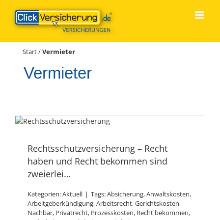
Zum
Inhalt
springen
Start
/
Vermieter
Vermieter
Rechtsschutzversicherung –
Recht haben und Recht
Rechtsschutzversicherung – Recht
bekommen sind zweierlei…
haben und Recht bekommen sind
zweierlei…
Kategorien:
Aktuell
|
Tags:
Absicherung
,
Anwaltskosten
,
Arbeitgeberkündigung
,
Arbeitsrecht
,
Gerichtskosten
,
Nachbar
,
Privatrecht
,
Prozesskosten
,
Recht bekommen
,