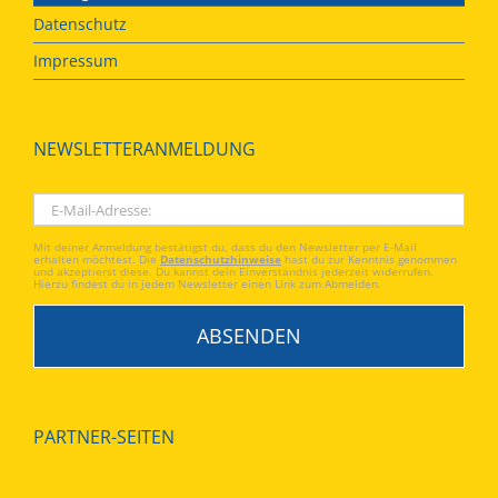
Datenschutz
Impressum
NEWSLETTERANMELDUNG
Mit deiner Anmeldung bestätigst du, dass du den Newsletter per E-Mail
erhalten möchtest. Die
Datenschutzhinweise
hast du zur Kenntnis genommen
und akzeptierst diese. Du kannst dein Einverständnis jederzeit widerrufen.
Hierzu findest du in jedem Newsletter einen Link zum Abmelden.
PARTNER-SEITEN