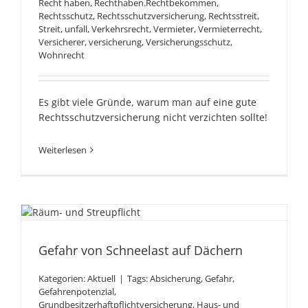
Recht haben
,
Rechthaben.Rechtbekommen
,
Rechtsschutz
,
Rechtsschutzversicherung
,
Rechtsstreit
,
Streit
,
unfall
,
Verkehrsrecht
,
Vermieter
,
Vermieterrecht
,
Versicherer
,
versicherung
,
Versicherungsschutz
,
Wohnrecht
Es gibt viele Gründe, warum man auf eine gute
Rechtsschutzversicherung nicht verzichten sollte!
Weiterlesen
Gefahr von Schneelast auf
Dächern
Gefahr von Schneelast auf Dächern
Kategorien:
Aktuell
|
Tags:
Absicherung
,
Gefahr
,
Gefahrenpotenzial
,
Grundbesitzerhaftpflichtversicherung
,
Haus- und